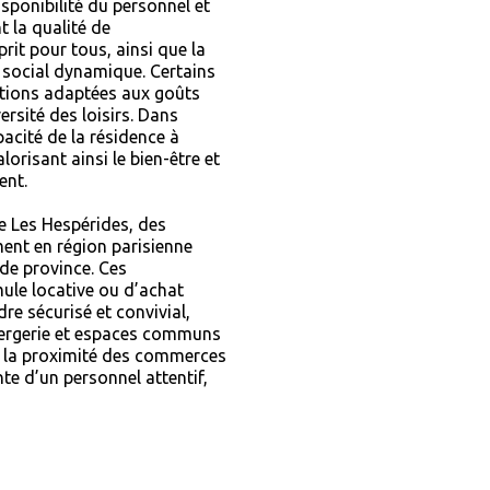
sponibilité du personnel et
t la qualité de
prit pour tous, ainsi que la
n social dynamique. Certains
ations adaptées aux goûts
ersité des loisirs. Dans
pacité de la résidence à
lorisant ainsi le bien-être et
ent.
 Les Hespérides, des
ment en région parisienne
de province. Ces
ule locative ou d’achat
re sécurisé et convivial,
iergerie et espaces communs
ie, la proximité des commerces
nte d’un personnel attentif,