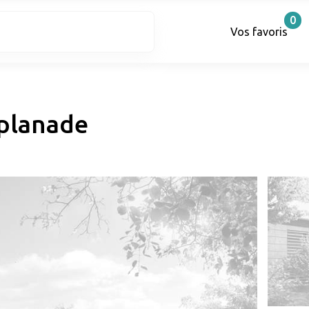
0
Vos favoris
splanade