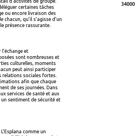
tail d’activités de groupe.
34000 
déléguer certaines tâches
ge ou encore livraison des
e chacun, qu’il s’agisse d’un
e présence rassurante.
 l’échange et
oposées sont nombreuses et
orties culturelles, moments
hacun peut ainsi participer
 relations sociales fortes.
animations afin que chaque
ement de ses journées. Dans
aux services de santé et aux
un sentiment de sécurité et
s L’Esplana comme un