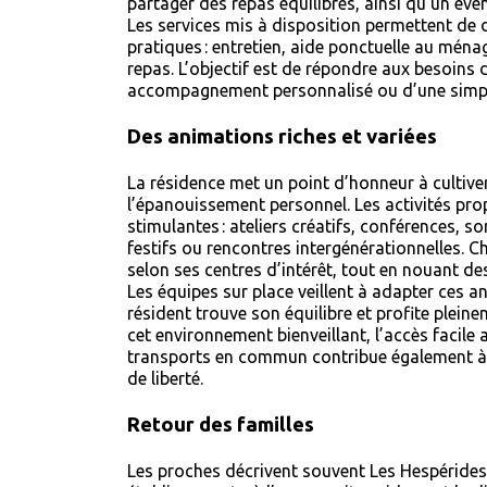
partager des repas équilibrés, ainsi qu’un éven
Les services mis à disposition permettent de 
pratiques : entretien, aide ponctuelle au ména
repas. L’objectif est de répondre aux besoins d
accompagnement personnalisé ou d’une simpl
Des animations riches et variées
La résidence met un point d’honneur à cultiver
l’épanouissement personnel. Les activités pr
stimulantes : ateliers créatifs, conférences, s
festifs ou rencontres intergénérationnelles. C
selon ses centres d’intérêt, tout en nouant des
Les équipes sur place veillent à adapter ces 
résident trouve son équilibre et profite plein
cet environnement bienveillant, l’accès facile 
transports en commun contribue également à 
de liberté.
Retour des familles
Les proches décrivent souvent Les Hespéride