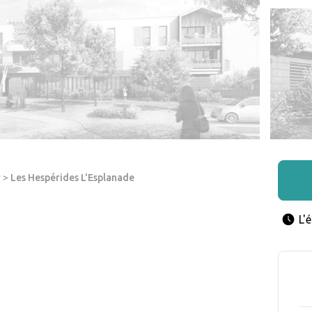
r
>
Les Hespérides L'Esplanade
L'