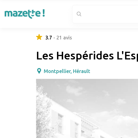
3.7
-
21
avis
Les Hespérides L'E
Montpellier, Hérault