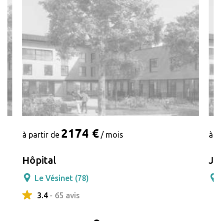
2174 €
à partir de
/ mois
à p
Hôpital
Je
Le Vésinet (78)
3.4
- 65 avis