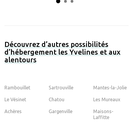
Découvrez d’autres possibilités
d’hébergement les Yvelines et aux
alentours
Rambouillet
Sartrouville
Mantes-la-Jolie
Le Vésinet
Chatou
Les Mureaux
Achères
Gargenville
Maisons-
Laffitte