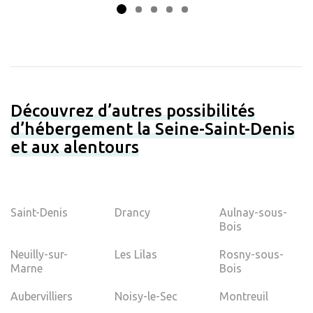
Découvrez d’autres possibilités
d’hébergement la Seine-Saint-Denis
et aux alentours
Saint-Denis
Drancy
Aulnay-sous-
Bois
Neuilly-sur-
Les Lilas
Rosny-sous-
Marne
Bois
Aubervilliers
Noisy-le-Sec
Montreuil