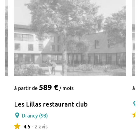
589 €
à partir de
/ mois
à p
Les Lillas restaurant club
Drancy (93)
4.5
- 2 avis