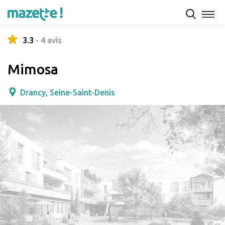
Présentation
Capacités d'accueil & tarifs
Avis
3.3
-
4
avis
Mimosa
Drancy, Seine-Saint-Denis