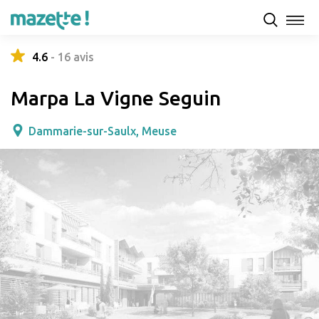
Présentation
Capacités d'accueil & tarifs
Avis
4.6
-
16
avis
Marpa La Vigne Seguin
Dammarie-sur-Saulx, Meuse