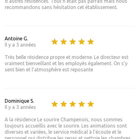
d'autres résidences. Tout n'était pas parfait mais nous
recommandons sans hésitation cet établissement.
Antoine G.
Il y a 3 années
Très belle résidence propre et moderne. Le directeur est
vraiment bienveillant et les employés également. On s’y
sent bien et l’atmosphère est reposante
Dominique S.
Il y a 3 années
A la résidence Le sourire Champenois, nous sommes
toujours accueillis avec le sourire. Les animations sont
diverses et variées, le service médical à l'écoute et le
personnel qui distribue les repas et nettoie les chambres