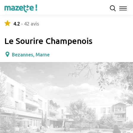
Présentation
Capacités d'accueil & tarifs
Avis
4.2
-
42
avis
Le Sourire Champenois
Bezannes, Marne