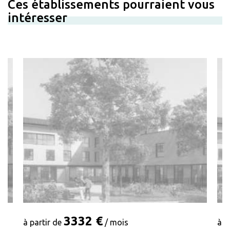
Ces établissements pourraient vous
intéresser
3332 €
à partir de
/ mois
à p