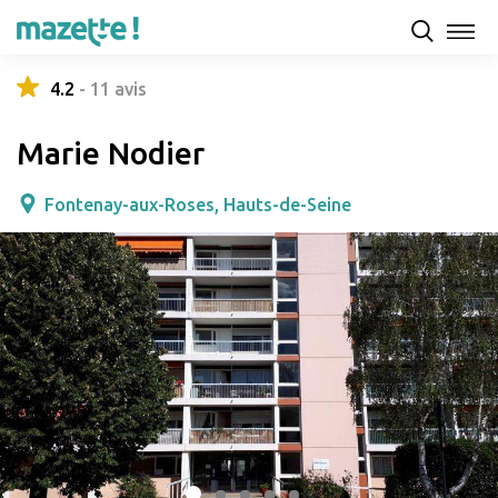
Présentation
Capacités d'accueil & tarifs
Avis
4.2
-
11
avis
Marie Nodier
Fontenay-aux-Roses, Hauts-de-Seine