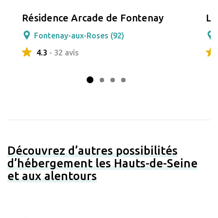
Résidence Arcade de Fontenay
Le
Fontenay-aux-Roses (92)
4.3
- 32 avis
Découvrez d’autres possibilités
d’hébergement les Hauts-de-Seine
et aux alentours