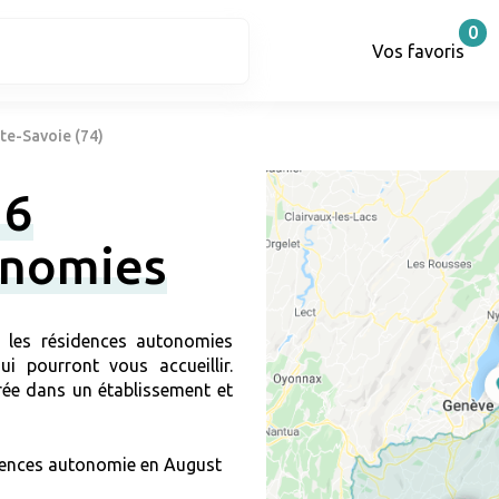
0
Vos favoris
e-Savoie (74)
16
onomies
r les résidences autonomies
i pourront vous accueillir.
ée dans un établissement et
dences autonomie en August