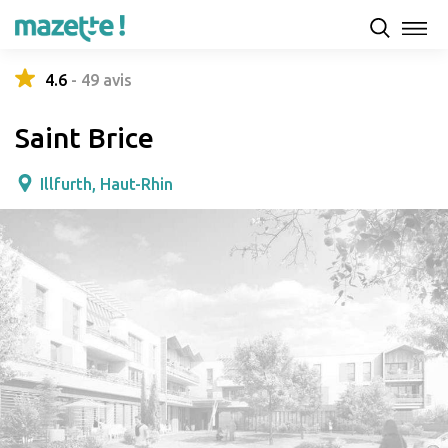
Présentation
Capacités d'accueil & tarifs
Avis
4.6
-
49
avis
Saint Brice
Illfurth, Haut-Rhin