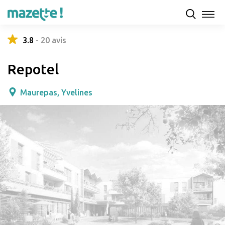
Présentation
Capacités d'accueil & tarifs
Avis
3.8
-
20
avis
Repotel
Maurepas, Yvelines