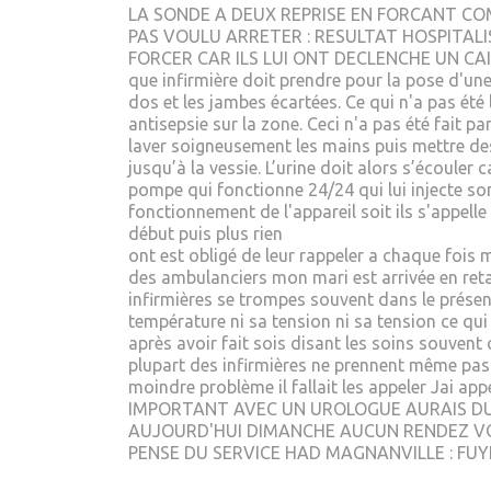
LA SONDE A DEUX REPRISE EN FORCANT CO
PAS VOULU ARRETER : RESULTAT HOSPITALI
FORCER CAR ILS LUI ONT DECLENCHE UN CAILL
que infirmière doit prendre pour la pose d'une 
dos et les jambes écartées. Ce qui n'a pas été 
antisepsie sur la zone. Ceci n'a pas été fait p
laver soigneusement les mains puis mettre des
jusqu’à la vessie. L’urine doit alors s’écoule
pompe qui fonctionne 24/24 qui lui injecte son 
fonctionnement de l'appareil soit ils s'appelle
début puis plus rien
ont est obligé de leur rappeler a chaque fois
des ambulanciers mon mari est arrivée en reta
infirmières se trompes souvent dans le présen
température ni sa tension ni sa tension ce qui 
après avoir fait sois disant les soins souvent 
plupart des infirmières ne prennent même pas l
moindre problème il fallait les appeler Jai 
IMPORTANT AVEC UN UROLOGUE AURAIS DUT
AUJOURD'HUI DIMANCHE AUCUN RENDEZ VOU
PENSE DU SERVICE HAD MAGNANVILLE : FUYER