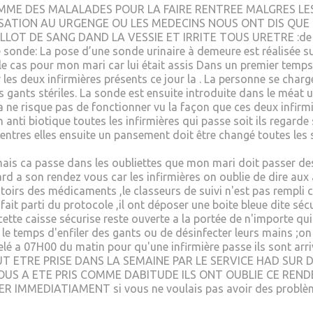
MME DES MALALADES POUR LA FAIRE RENTREE MALGRES LES
SATION AU URGENGE OU LES MEDECINS NOUS ONT DIS QUE 
OT DE SANG DAND LA VESSIE ET IRRITE TOUS URETRE :de plus
sonde: La pose d’une sonde urinaire à demeure est réalisée sur p
le cas pour mon mari car lui était assis Dans un premier temps, 
ar les deux infirmières présents ce jour la . La personne se char
 gants stériles. La sonde est ensuite introduite dans le méat 
r ca ne risque pas de fonctionner vu la façon que ces deux infi
anti biotique toutes les infirmières qui passe soit ils regarde s
 entres elles ensuite un pansement doit être changé toutes les 
 mais ca passe dans les oubliettes que mon mari doit passer des
rd a son rendez vous car les infirmières on oublie de dire aux
toirs des médicaments ,le classeurs de suivi n'est pas rempli c
fait parti du protocole ,il ont déposer une boite bleue dite sécu
cette caisse sécurise reste ouverte a la portée de n'importe qui
e temps d'enfiler des gants ou de désinfecter leurs mains ;on n
appelé a 07H00 du matin pour qu'une infirmière passe ils son
 ETRE PRISE DANS LA SEMAINE PAR LE SERVICE HAD SUR
S A ETE PRIS COMME DABITUDE ILS ONT OUBLIE CE REND
 IMMEDIATIAMENT si vous ne voulais pas avoir des problèm