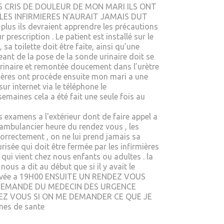
 CRIS DE DOULEUR DE MON MARI ILS ONT
LES INFIRMIERES N'AURAIT JAMAIS DUT
 ils devraient apprendre les précautions
rescription . Le patient est installé sur le
sa toilette doit être faite, ainsi qu’une
geant de la pose de la sonde urinaire doit se
urinaire et remontée doucement dans l’urètre
rmières ont procède ensuite mon mari a une
ur internet via le téléphone le
semaines cela a été fait une seule fois au
 examens a l'extérieur dont de faire appel a
 ambulancier heure du rendez vous , les
orrectement , on ne lui prend jamais sa
risée qui doit être fermée par les infirmières
 qui vient chez nous enfants ou adultes . la
ous a dit au début que si il y avait le
t arrivée a 19H00 ENSUITE UN RENDEZ VOUS
 DEMANDE DU MEDECIN DES URGENCE
EZ VOUS SI ON ME DEMANDER CE QUE JE
es de sante