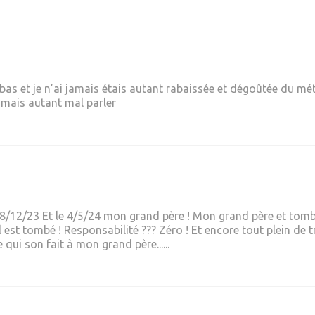
a bas et je n’ai jamais étais autant rabaissée et dégoûtée du mé
amais autant mal parler
28/12/23 Et le 4/5/24 mon grand père ! Mon grand père et tomb
tombé ! Responsabilité ??? Zéro ! Et encore tout plein de truc.......
qui son fait à mon grand père......