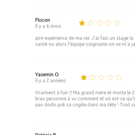
Flocon
Il y a 6 mois
pire expérience de ma vie. J’ai fais un stage l
santé ou alors l’équipe soignante on ne m’a j
Yasemin O.
Il y a 2 années
Vraiment à fuir !! Ma grand mère et morte le 
bras personne à vu comment et où est-ce qu'il est 
pas dodo psk sa cogite dans ma tête ! Tout ce 
Patricia B.