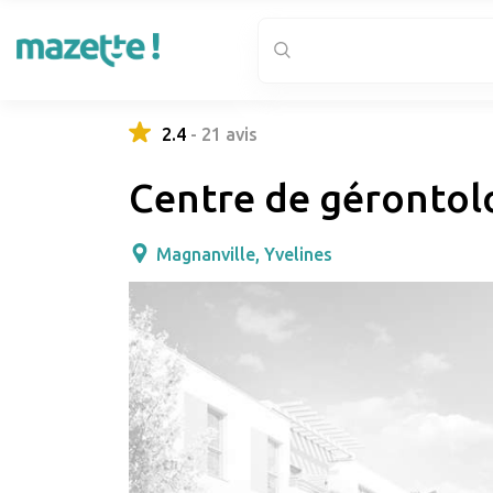
2.4
-
21
avis
Centre de gérontolo
Magnanville, Yvelines