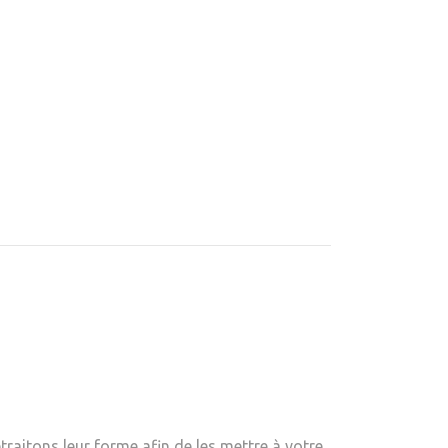
raitons leur forme afin de les mettre à votre