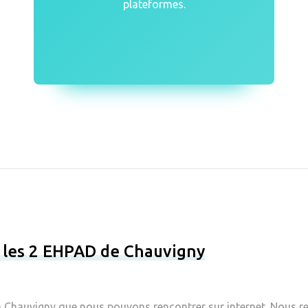
plateformes.
r les 2 EHPAD de Chauvigny
 Chauvigny que nous pouvons rencontrer sur internet. Nous ret