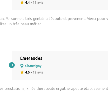
4.4 -
11 avis
n. Personnels très gentils a l'écoute et prevenent. Merci po
es un très beau métier .
Émeraudes
Chauvigny
4.6 -
12 avis
nnes prestations, kinésithérapeute ergotherapeute établissement