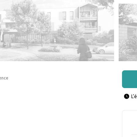
ence
L'