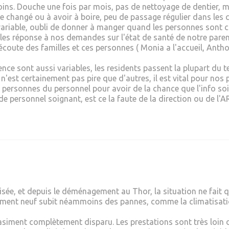
ins. Douche une fois par mois, pas de nettoyage de dentier, 
tre changé ou à avoir à boire, peu de passage régulier dans les
 variable, oubli de donner à manger quand les personnes sont 
 les réponse à nos demandes sur l'état de santé de notre parent
écoute des familles et ces personnes ( Monia a l'accueil, Antho
nce sont aussi variables, les residents passent la plupart du t
n'est certainement pas pire que d'autres, il est vital pour nos
 personnes du personnel pour avoir de la chance que l'info soit
e personnel soignant, est ce la faute de la direction ou de l'A
isée, et depuis le déménagement au Thor, la situation ne fait 
sement neuf subit néammoins des pannes, comme la climatisatio
siment complètement disparu. Les prestations sont très loin d'ê