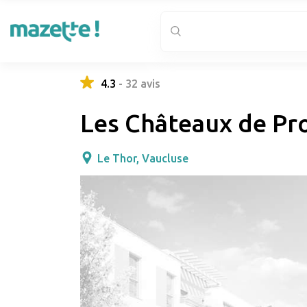
4.3
-
32
avis
Les Châteaux de Pr
Le Thor, Vaucluse