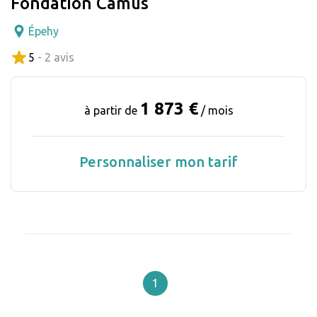
Fondation Camus
Épehy
5
- 2 avis
1 873 €
à partir de
/ mois
Personnaliser mon tarif
1