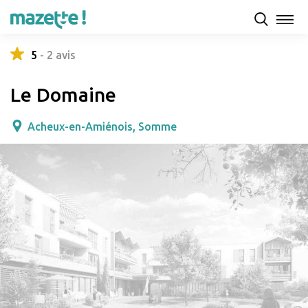
Présentation
Capacités d'accueil & tarifs
Avis
5
-
2
avis
Le Domaine
Acheux-en-Amiénois, Somme