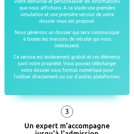
votre demande et personnaliser les informations
que nous affichons. A ce stade une première
simulation et une première version de votre
dossier vous est proposé.
Nous générons un dossier qui sera communiqué
à toutes les maisons de retraite qui vous
intéressent.
Ce service est entièrement gratuit et ces éléments
sont votre propriété. Vous pouvez télécharger
votre dossier sous format numérique pour
l'utiliser directement ou sur d'autres plateformes.
3
Un expert m'accompagne
jusqu'à l'admission