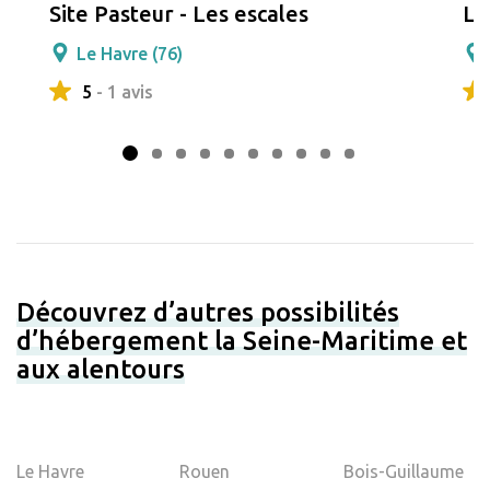
Site Pasteur - Les escales
Le
Le Havre (76)
5
- 1 avis
Découvrez d’autres possibilités
d’hébergement la Seine-Maritime et
aux alentours
Le Havre
Rouen
Bois-Guillaume