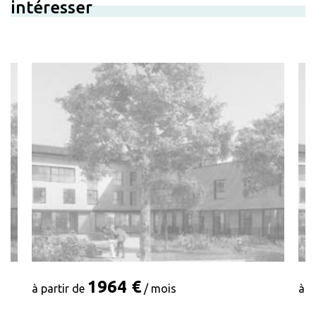
intéresser
1964 €
à partir de
/ mois
à p