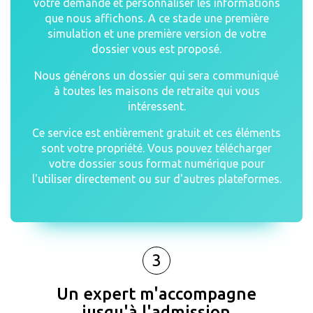
votre demande et personnaliser les informations
que nous affichons. A ce stade une première
simulation et une première version de votre
dossier vous est proposé.
Nous générons un dossier qui sera communiqué
à toutes les maisons de retraite qui vous
intéressent.
Ce service est entièrement gratuit et ces éléments
sont votre propriété. Vous pouvez télécharger
votre dossier sous format numérique pour
l'utiliser directement ou sur d'autres plateformes.
3
Un expert m'accompagne
jusqu'à l'admission