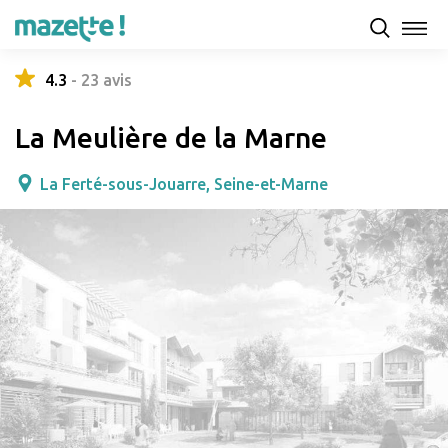
Présentation
Capacités d'accueil & tarifs
Avis
4.3
-
23
avis
La Meulière de la Marne
La Ferté-sous-Jouarre, Seine-et-Marne