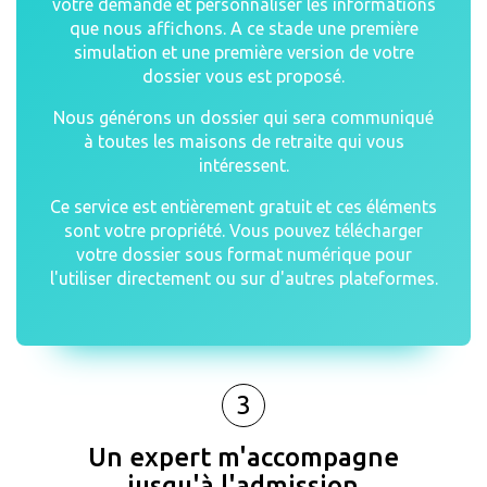
votre demande et personnaliser les informations
que nous affichons. A ce stade une première
simulation et une première version de votre
dossier vous est proposé.
Nous générons un dossier qui sera communiqué
à toutes les maisons de retraite qui vous
intéressent.
Ce service est entièrement gratuit et ces éléments
sont votre propriété. Vous pouvez télécharger
votre dossier sous format numérique pour
l'utiliser directement ou sur d'autres plateformes.
3
Un expert m'accompagne
jusqu'à l'admission