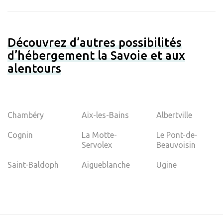
Découvrez d’autres possibilités
d’hébergement la Savoie et aux
alentours
Chambéry
Aix-les-Bains
Albertville
Cognin
La Motte-
Le Pont-de-
Servolex
Beauvoisin
Saint-Baldoph
Aigueblanche
Ugine