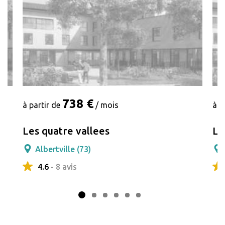
738 €
à partir de
/ mois
à p
Les quatre vallees
Le
Albertville (73)
4.6
- 8 avis