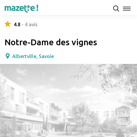
Présentation
Capacités d'accueil & tarifs
Avis
4.8
-
4
avis
Notre-Dame des vignes
Albertville, Savoie