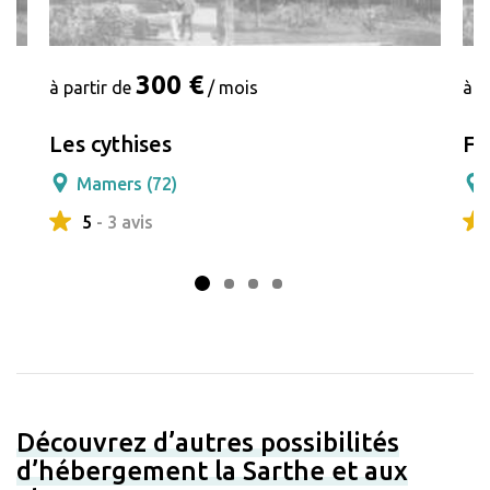
300 €
à partir de
/ mois
à p
Les cythises
Fo
Mamers (72)
5
- 3 avis
Découvrez d’autres possibilités
d’hébergement la Sarthe et aux