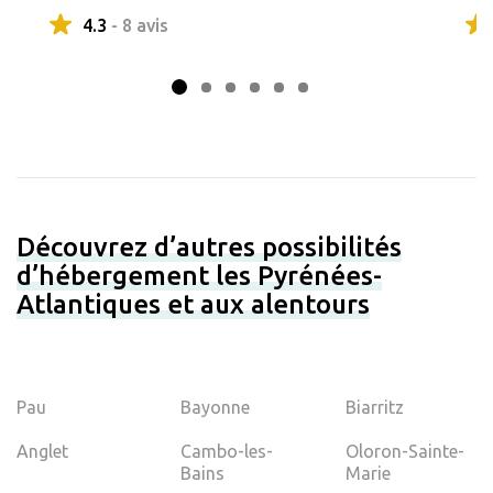
4.3
- 8 avis
Découvrez d’autres possibilités
d’hébergement les Pyrénées-
Atlantiques et aux alentours
Pau
Bayonne
Biarritz
Anglet
Cambo-les-
Oloron-Sainte-
Bains
Marie