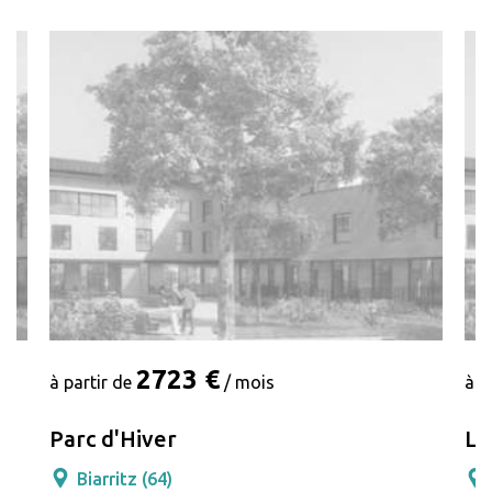
2723 €
à partir de
/ mois
à p
Parc d'Hiver
L'
Biarritz (64)