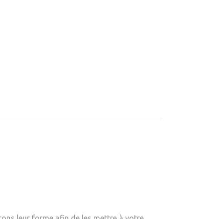
ons leur forme afin de les mettre à votre