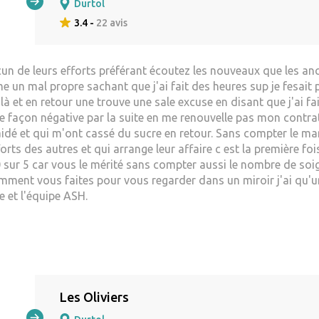
Durtol
3.4 -
22 avis
n de leurs efforts préférant écoutez les nouveaux que les anc
 un mal propre sachant que j'ai fait des heures sup je fesait 
là et en retour une trouve une sale excuse en disant que j'ai fait
façon négative par la suite en me renouvelle pas mon contrat. S
ai aidé et qui m'ont cassé du sucre en retour. Sans compter l
rts des autres et qui arrange leur affaire c est la première foi
r 5 car vous le mérité sans compter aussi le nombre de soigna
 comment vous faites pour vous regarder dans un miroir j'ai qu
 et l'équipe ASH.
Les Oliviers