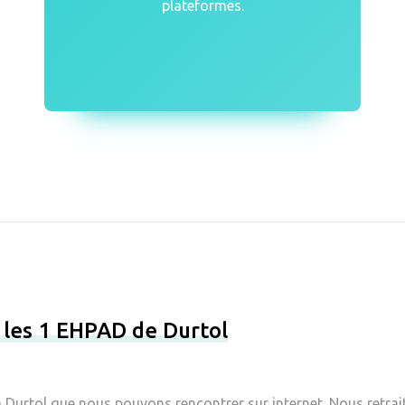
plateformes.
 les 1 EHPAD de Durtol
 Durtol que nous pouvons rencontrer sur internet. Nous retrait