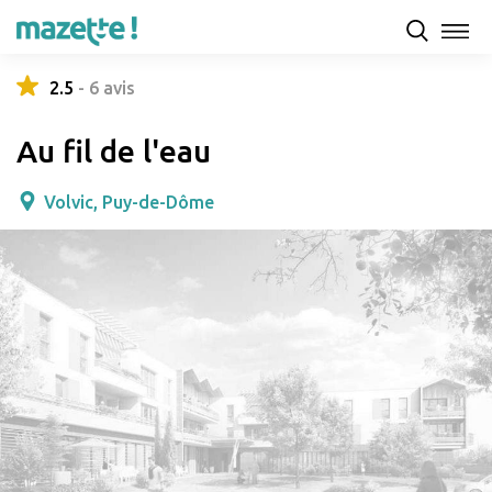
Présentation
Capacités d'accueil & tarifs
Avis
2.5
-
6
avis
Au fil de l'eau
Volvic, Puy-de-Dôme