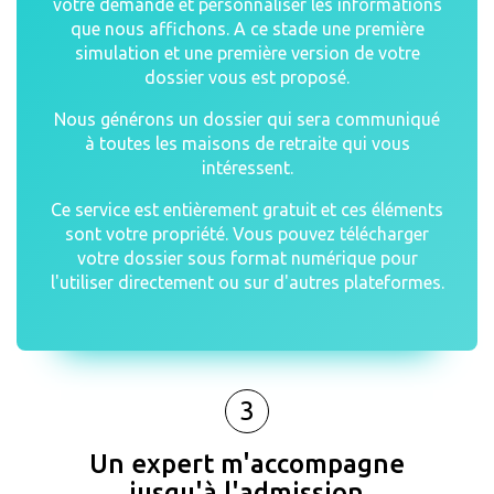
votre demande et personnaliser les informations
que nous affichons. A ce stade une première
simulation et une première version de votre
dossier vous est proposé.
Nous générons un dossier qui sera communiqué
à toutes les maisons de retraite qui vous
intéressent.
Ce service est entièrement gratuit et ces éléments
sont votre propriété. Vous pouvez télécharger
votre dossier sous format numérique pour
l'utiliser directement ou sur d'autres plateformes.
3
Un expert m'accompagne
jusqu'à l'admission