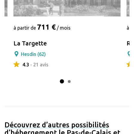
711 €
à partir de
/ mois
à p
La Targette
Ri
Hesdin (62)
4.3
- 21 avis
Découvrez d’autres possibilités
d’hébergement le Pas-de-Calais et