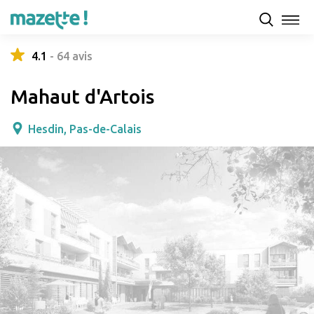
Présentation
Capacités d'accueil & tarifs
Avis
4.1
-
64
avis
Mahaut d'Artois
Hesdin, Pas-de-Calais