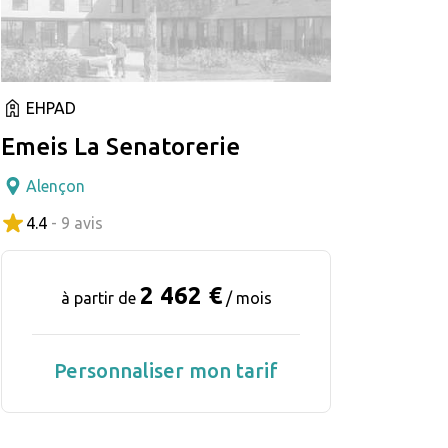
EHPAD
Emeis La Senatorerie
Alençon
4.4
- 9 avis
2 462 €
à partir de
/ mois
Personnaliser mon tarif