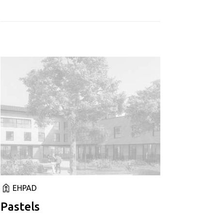
EHPAD
Pastels