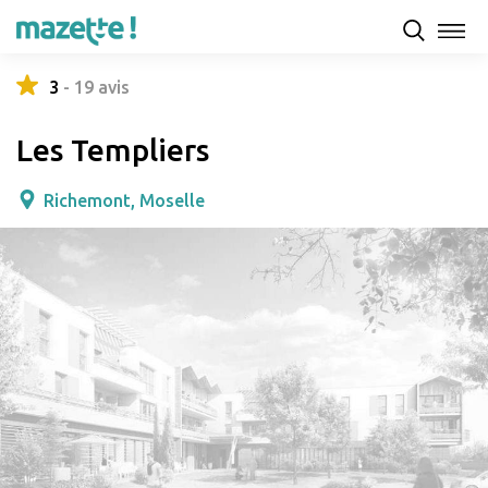
Présentation
Capacités d'accueil & tarifs
Avis
3
-
19
avis
Les Templiers
Richemont, Moselle