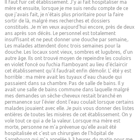
Il faut fuir cet établissement. J'y ai fait hospitaliser ma
mère et ensuite, lorsque je me suis rendu compte de ce
que j'avais fait, je n'étais plus prioritaire pour la faire
sortir de là, malgré mes recherches et dossiers
constitués. Je m'en veux aujourd'hui encore, près de deux
ans après son décès. Le personnel est totalement
insuffisant et ne peut donner une douche par semaine,.
Les malades attendent donc trois semaines pour la
douche. Les locaux sont vieux, sombres et lugubres, d'un
autre âge. Ils ont trouvé moyen de repeindre les couloirs
en violet foncé ou fuchia flamboyant au lieu d'éclaircir
cet établissement qu'il faudrait enfin démolir. L' été y est
horrible : ma mère avait les tuyaux d'eau chaude qui
passaient dans sa chambre. Pas de salle de bains. Il y
avait une salle de bains commune dans laquelle malgré
mes demandes un sèche-cheveux restait branché en
permanence sur l'évier dont l'eau coulait lorsque certains
malades jouaient avec elle. Je puis vous donner des listes
entières de toutes les misères de cet établissement. On y
vole tout ce qui a de la valeur. Lorsque ma mère est
morte, personne ne m'a prévenue qu'elle avait été
hospitalisée et c'est un chirurgien de l'hôpital de
Sarrebourg qui m'a appelée à 3 heures du matin pour me