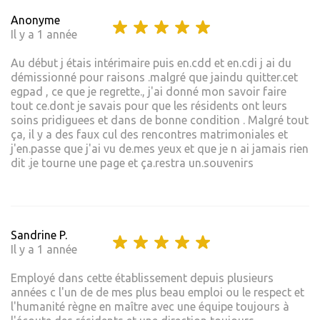
Anonyme
Il y a 1 année
Au début j étais intérimaire puis en.cdd et en.cdi j ai du
démissionné pour raisons .malgré que jaindu quitter.cet
egpad , ce que je regrette., j'ai donné mon savoir faire
tout ce.dont je savais pour que les résidents ont leurs
soins pridiguees et dans de bonne condition . Malgré tout
ça, il y a des faux cul des rencontres matrimoniales et
j'en.passe que j'ai vu de.mes yeux et que je n ai jamais rien
dit .je tourne une page et ça.restra un.souvenirs
Sandrine P.
Il y a 1 année
Employé dans cette établissement depuis plusieurs
années c l'un de de mes plus beau emploi ou le respect et
l'humanité règne en maître avec une équipe toujours à