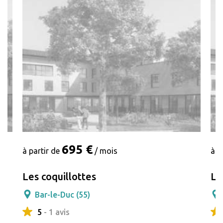
695 €
à partir de
/ mois
à p
Les coquillottes
Le
Bar-le-Duc (55)
5
- 1 avis