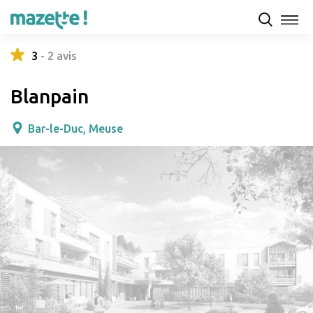
Présentation
Capacités d'accueil & tarifs
Avis
3
-
2
avis
Blanpain
Bar-le-Duc, Meuse