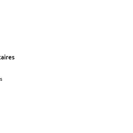
aires
es