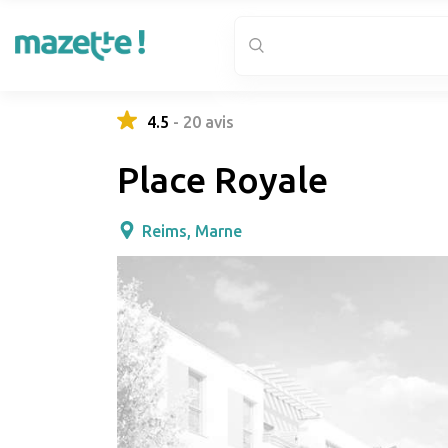
4.5
-
20
avis
Place Royale
Reims, Marne