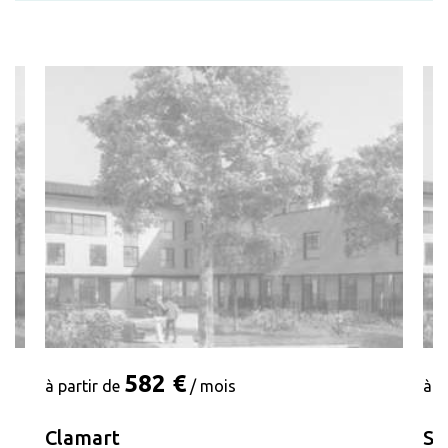
582 €
à partir de
/ mois
à p
Clamart
Sa