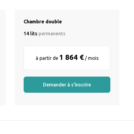
Chambre double
14 lits
permanents
1 864 €
à partir de
/ mois
Demander à s'inscrire