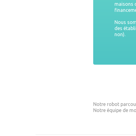
maisons d
financeme
Nous somm
des établ
non).
Notre robot parcour
Notre équipe de mo