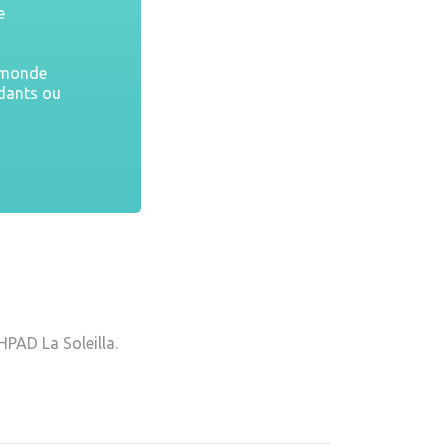
e
u monde
ndants ou
HPAD La Soleilla.