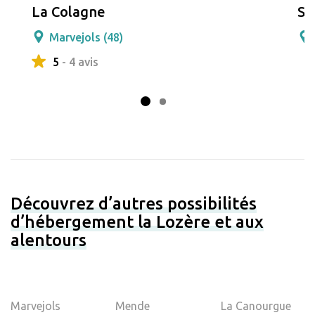
La Colagne
Sa
Marvejols (48)
5
- 4 avis
Découvrez d’autres possibilités
d’hébergement la Lozère et aux
alentours
Marvejols
Mende
La Canourgue