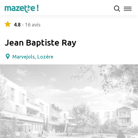
Présentation
Capacités d'accueil & tarifs
Avis
4.8
-
16
avis
Jean Baptiste Ray
Marvejols, Lozère