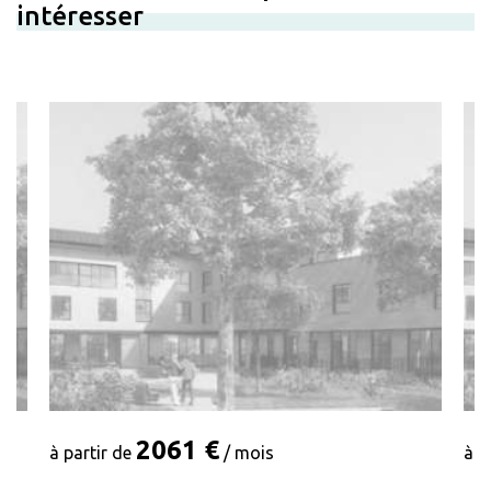
intéresser
2061 €
à partir de
/ mois
à p