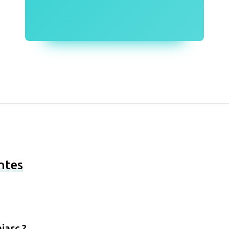
ntes
jarc ?