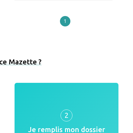
1
ce Mazette ?
2
Je remplis mon dossier