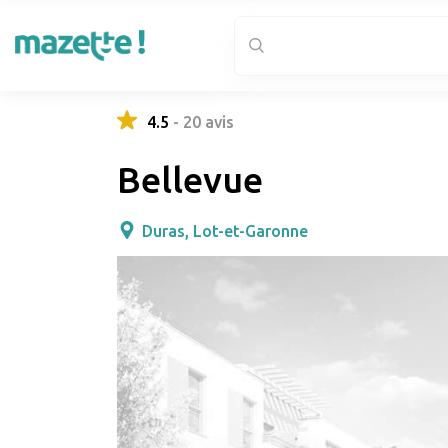
4.5
-
20
avis
Bellevue
Duras, Lot-et-Garonne