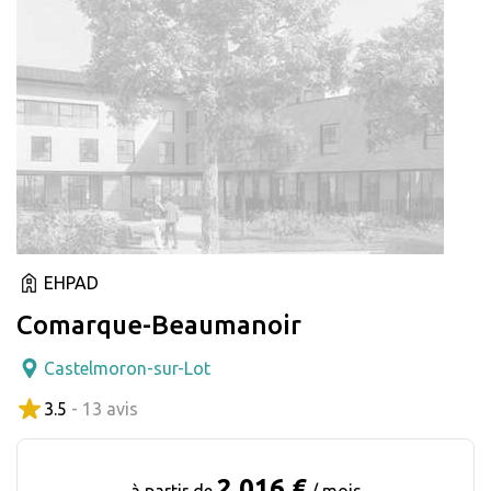
EHPAD
Comarque-Beaumanoir
Castelmoron-sur-Lot
3.5
- 13 avis
2 016 €
à partir de
/ mois