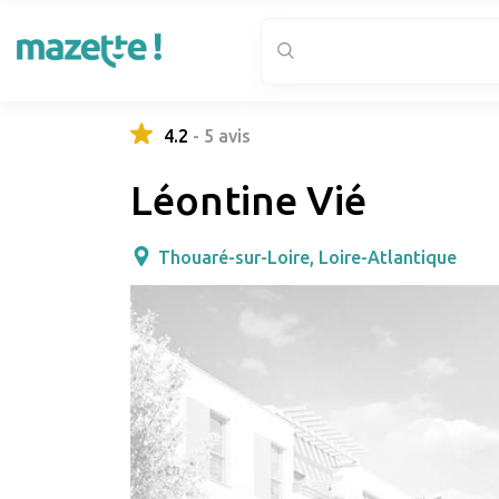
4.2
-
5
avis
Léontine Vié
Thouaré-sur-Loire, Loire-Atlantique