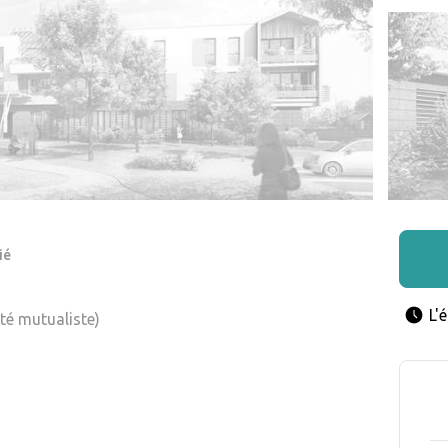
ié
L'
été mutualiste)