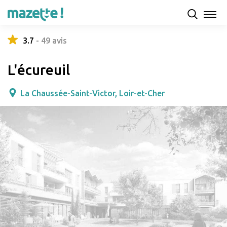
Présentation
Capacités d'accueil & tarifs
Avis
3.7
-
49
avis
L'écureuil
La Chaussée-Saint-Victor, Loir-et-Cher