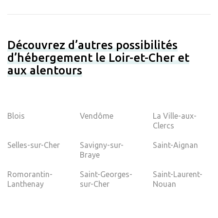
Découvrez d’autres possibilités
d’hébergement le Loir-et-Cher et
aux alentours
Blois
Vendôme
La Ville-aux-
Clercs
Selles-sur-Cher
Savigny-sur-
Saint-Aignan
Braye
Romorantin-
Saint-Georges-
Saint-Laurent-
Lanthenay
sur-Cher
Nouan