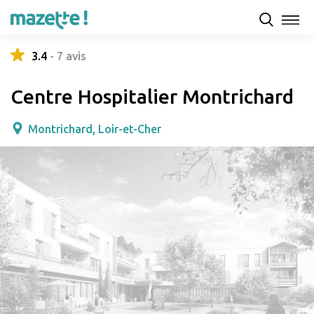
Présentation
Capacités d'accueil & tarifs
Avis
3.4
-
7
avis
Centre Hospitalier Montrichard
Montrichard, Loir-et-Cher