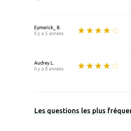
Eymerick_ B.
Il y a 5 années
Audrey L.
Il y a 8 années
Les questions les plus fréqu