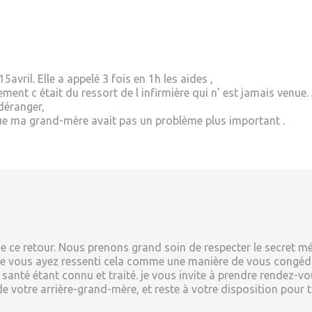
5avril. Elle a appelé 3 fois en 1h les aides ,
nt c était du ressort de l infirmière qui n' est jamais venue. 
 déranger,
que ma grand-mère avait pas un problème plus important .
ce retour. Nous prenons grand soin de respecter le secret médi
ue vous ayez ressenti cela comme une manière de vous congédier
anté étant connu et traité. je vous invite à prendre rendez-v
 de votre arrière-grand-mère, et reste à votre disposition pou