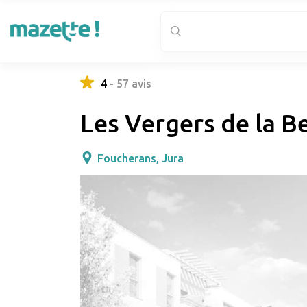
4
-
57
avis
Les Vergers de la B
Foucherans, Jura