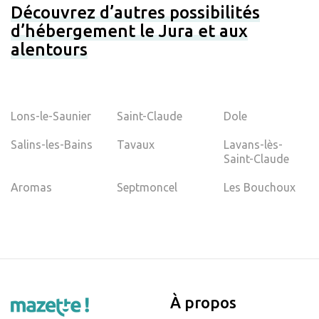
Découvrez d’autres possibilités
d’hébergement le Jura et aux
alentours
Lons-le-Saunier
Saint-Claude
Dole
Salins-les-Bains
Tavaux
Lavans-lès-
Saint-Claude
Aromas
Septmoncel
Les Bouchoux
À propos