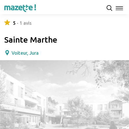
Présentation
Capacités d'accueil & tarifs
Avis
5
-
1
avis
Sainte Marthe
Voiteur, Jura