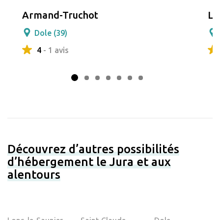
Armand-Truchot
Le
Dole (39)
4
- 1 avis
Découvrez d’autres possibilités
d’hébergement le Jura et aux
alentours