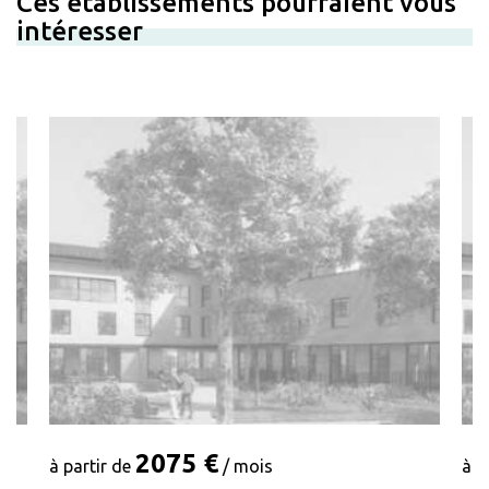
Ces établissements pourraient vous
intéresser
2075 €
à partir de
/ mois
à p