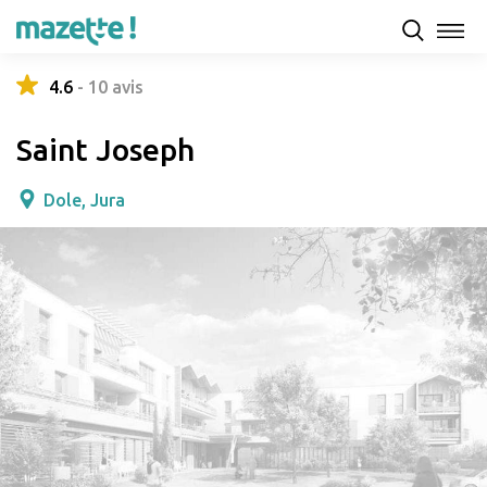
Présentation
Capacités d'accueil & tarifs
Avis
4.6
-
10
avis
Saint Joseph
Dole, Jura