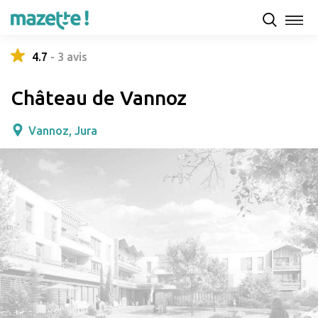
Présentation
Capacités d'accueil & tarifs
Avis
4.7
-
3
avis
Château de Vannoz
Vannoz, Jura