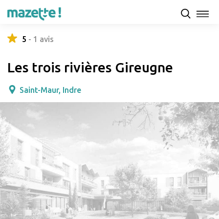
Présentation
Capacités d'accueil & tarifs
Avis
5
-
1
avis
Les trois rivières Gireugne
Saint-Maur, Indre