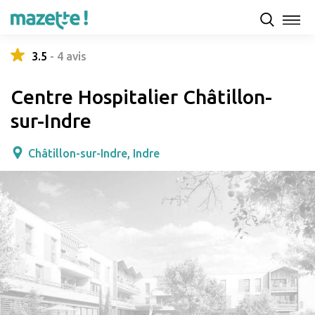
Présentation
Capacités d'accueil & tarifs
Avis
3.5
-
4
avis
Centre Hospitalier Châtillon-
sur-Indre
Châtillon-sur-Indre, Indre