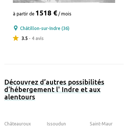
1518 €
à partir de
/ mois
Châtillon-sur-Indre (36)
3.5
- 4 avis
Découvrez d’autres possibilités
d’hébergement l' Indre et aux
alentours
Châteauroux
Issoudun
Saint-Maur