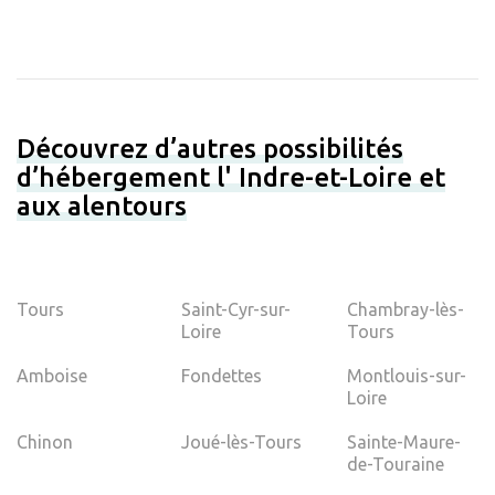
Découvrez d’autres possibilités
d’hébergement l' Indre-et-Loire et
aux alentours
Tours
Saint-Cyr-sur-
Chambray-lès-
Loire
Tours
Amboise
Fondettes
Montlouis-sur-
Loire
Chinon
Joué-lès-Tours
Sainte-Maure-
de-Touraine