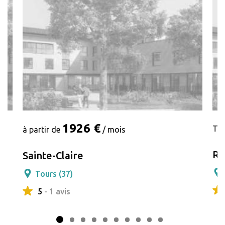
1926 €
Tar
à partir de
/ mois
Re
Sainte-Claire
Tours (37)
5
- 1 avis