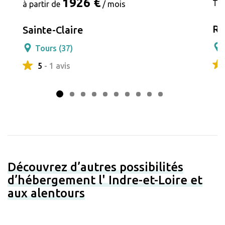
1926 €
Tar
à partir de
/ mois
Re
Sainte-Claire
Tours (37)
5
- 1 avis
Découvrez d’autres possibilités
d’hébergement l' Indre-et-Loire et
aux alentours