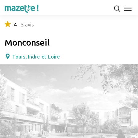
Présentation
Capacités d'accueil & tarifs
Avis
4
-
5
avis
Monconseil
Tours, Indre-et-Loire